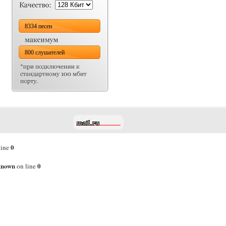
8334 песен
800 слушателей
0
line
known
0
on line