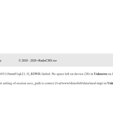
ы
© 2010 - 2020 «RadioCMS.ru»
Unknown
03110mm91qk21, O_RDWR) failed: No space left on device (28) in
on 
Un
rrent setting of session.save_path is correct (/var/www/shinobi6/data/mod-tmp) in