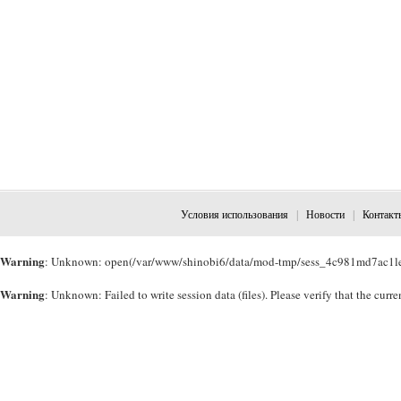
Условия использования
|
Новости
|
Контакт
Warning
: Unknown: open(/var/www/shinobi6/data/mod-tmp/sess_4c981md7ac1le
Warning
: Unknown: Failed to write session data (files). Please verify that the cu