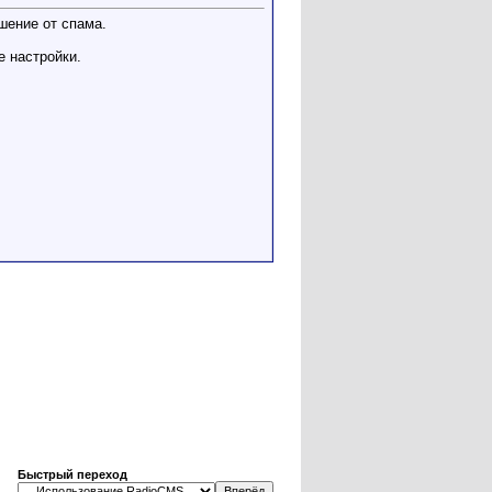
шение от спама.
 настройки.
роблема описана тут http://radiocms.ru/forum/showthread.
Быстрый переход