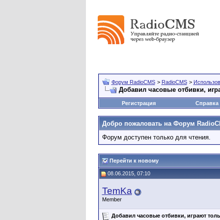
Форум RadioCMS
>
RadioCMS
>
Использо
Добавил часовые отбивки, игр
Регистрация
Справка
Добро пожаловать на Форум RadioC
Форум доступен только для чтения.
Перейти к новому
08.06.2015, 07:10
TemKa
Member
Добавил часовые отбивки, играют толь