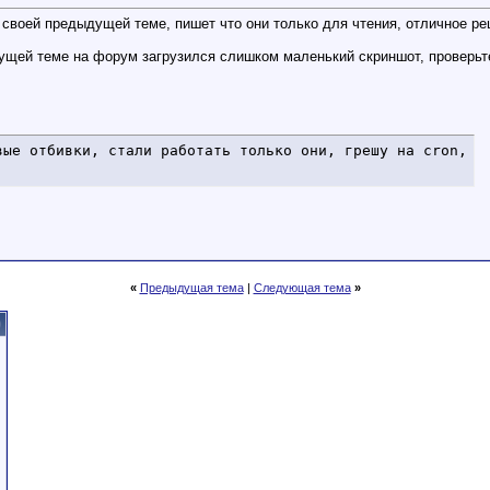
 своей предыдущей теме, пишет что они только для чтения, отличное ре
дущей теме на форум загрузился слишком маленький скриншот, проверьте
вые отбивки, стали работать только они, грешу на cron, п
«
Предыдущая тема
|
Следующая тема
»