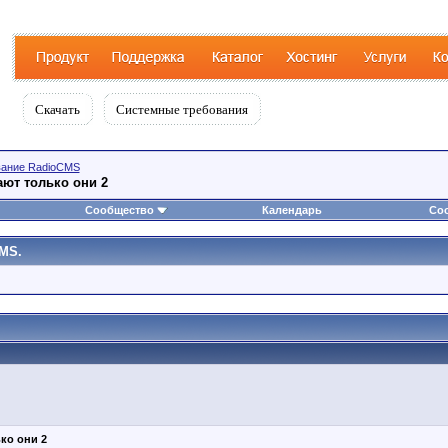
вание RadioCMS
ают только они 2
Сообщество
Календарь
Со
MS.
ко они 2