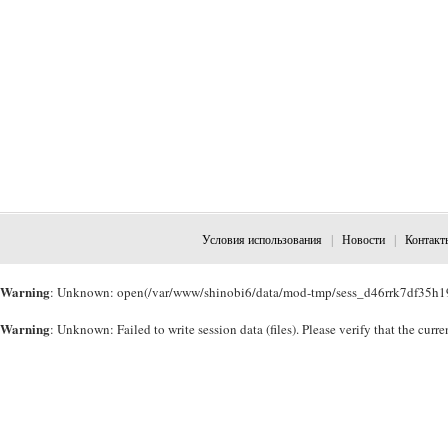
Условия использования
|
Новости
|
Контакт
Warning
: Unknown: open(/var/www/shinobi6/data/mod-tmp/sess_d46rrk7df35h19o
Warning
: Unknown: Failed to write session data (files). Please verify that the cu