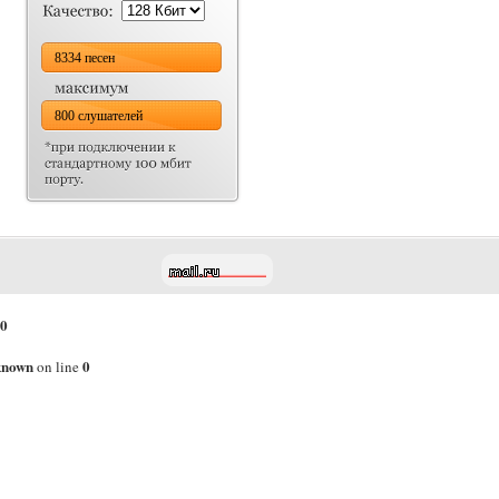
8334 песен
800 слушателей
0
known
0
on line