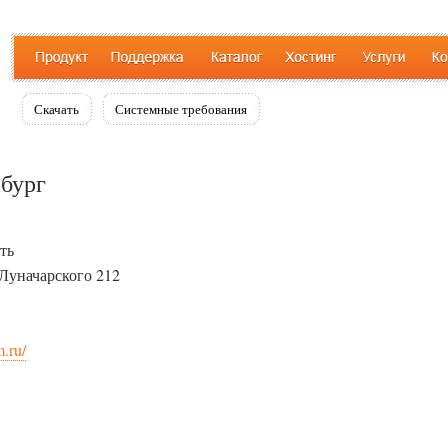
Скачать
Системные требования
нбург
ть
 Луначарского 212
.ru/