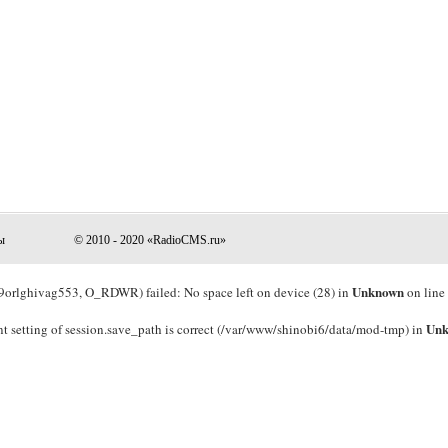
ы
© 2010 - 2020 «RadioCMS.ru»
Unknown
rlghivag553, O_RDWR) failed: No space left on device (28) in
on line
Un
rrent setting of session.save_path is correct (/var/www/shinobi6/data/mod-tmp) in