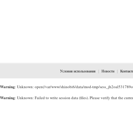
Условия использования
|
Новости
|
Контакт
Warning
: Unknown: open(/var/www/shinobi6/data/mod-tmp/sess_jh2oal531789o3r
Warning
: Unknown: Failed to write session data (files). Please verify that the cu