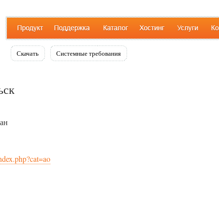
Скачать
Системные требования
ьск
тан
index.php?cat=ao