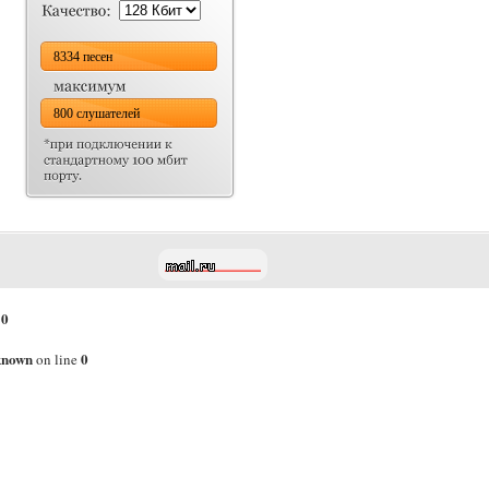
8334 песен
800 слушателей
0
e
known
0
on line