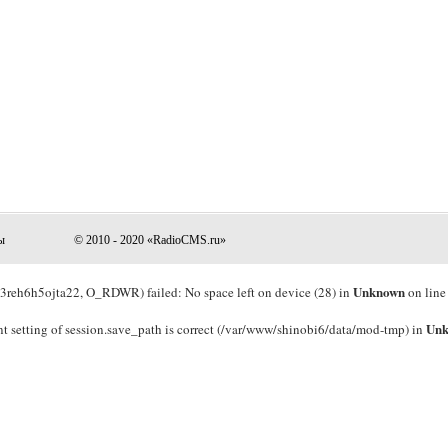
ы
© 2010 - 2020 «RadioCMS.ru»
Unknown
eh6h5ojta22, O_RDWR) failed: No space left on device (28) in
on lin
Un
rrent setting of session.save_path is correct (/var/www/shinobi6/data/mod-tmp) in