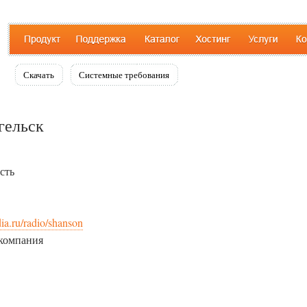
Скачать
Системные требования
гельск
сть
ia.ru/radio/shanson
компания