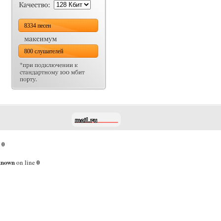
8334 песен
800 слушателей
0
e
known
0
on line