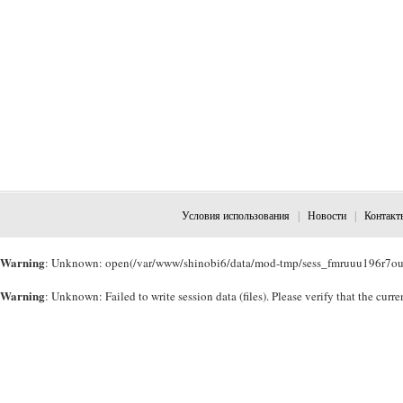
Условия использования
|
Новости
|
Контакт
Warning
: Unknown: open(/var/www/shinobi6/data/mod-tmp/sess_fmruuu196r7ounu
Warning
: Unknown: Failed to write session data (files). Please verify that the cu