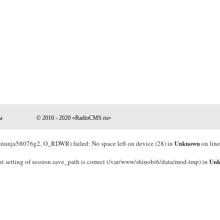
ы
© 2010 - 2020 «RadioCMS.ru»
Unknown
nja5ft076g2, O_RDWR) failed: No space left on device (28) in
on lin
Un
rrent setting of session.save_path is correct (/var/www/shinobi6/data/mod-tmp) in