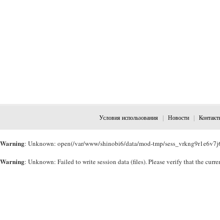
Условия использования
|
Новости
|
Контакт
Warning
: Unknown: open(/var/www/shinobi6/data/mod-tmp/sess_vrkng9r1e6v7j64
Warning
: Unknown: Failed to write session data (files). Please verify that the cu