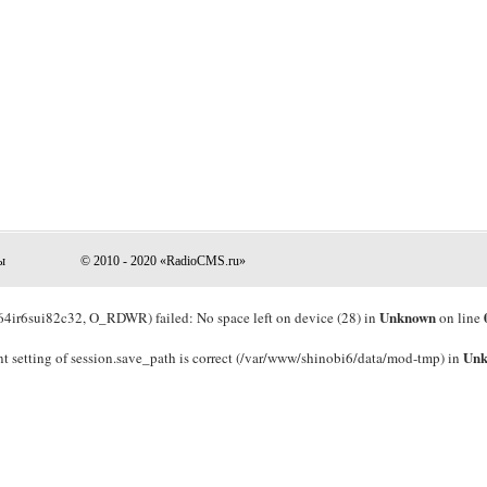
ы
© 2010 - 2020 «RadioCMS.ru»
Unknown
ir6sui82c32, O_RDWR) failed: No space left on device (28) in
on line
Un
rrent setting of session.save_path is correct (/var/www/shinobi6/data/mod-tmp) in