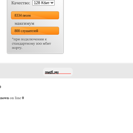
8334 песен
800 слушателей
0
known
0
on line