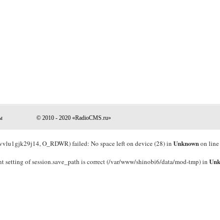
ы
© 2010 - 2020 «RadioCMS.ru»
Unknown
lu1gjk29j14, O_RDWR) failed: No space left on device (28) in
on lin
Un
rrent setting of session.save_path is correct (/var/www/shinobi6/data/mod-tmp) in