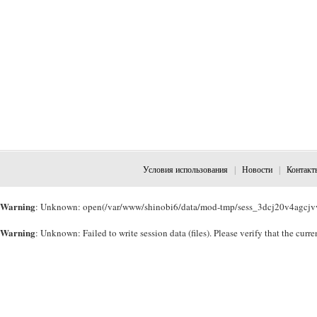
Условия использования
|
Новости
|
Контакт
Warning
: Unknown: open(/var/www/shinobi6/data/mod-tmp/sess_3dcj20v4agcjvvv
Warning
: Unknown: Failed to write session data (files). Please verify that the cu