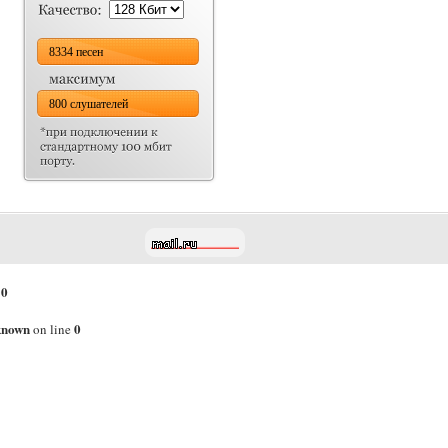
8334 песен
800 слушателей
0
e
known
0
on line