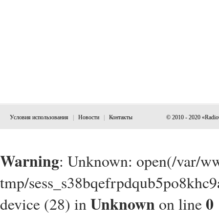
Условия использования
|
Новости
|
Контакты
© 2010 - 2020 «Radi
Warning
: Unknown: open(/var/w
tmp/sess_s38bqefrpdqub5po8khc9a
Unknown
0
device (28) in
on line