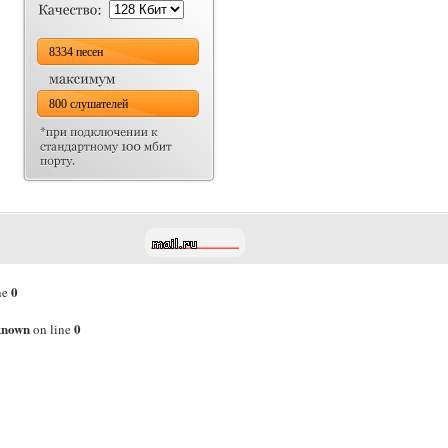
8334 песен
800 слушателей
0
ne
known
0
on line