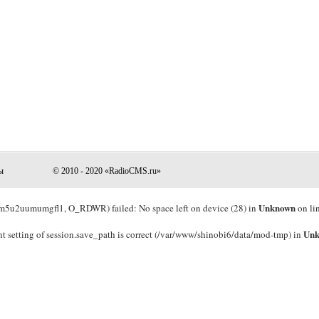
ы
© 2010 - 2020 «RadioCMS.ru»
Unknown
5u2uumumgfl1, O_RDWR) failed: No space left on device (28) in
on li
Un
rrent setting of session.save_path is correct (/var/www/shinobi6/data/mod-tmp) in