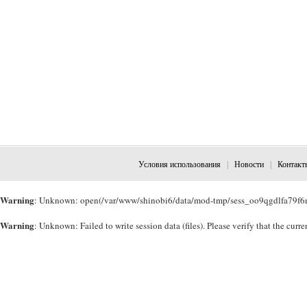
Условия использования
|
Новости
|
Контакт
Warning
: Unknown: open(/var/www/shinobi6/data/mod-tmp/sess_oo9qgdlfa79f6m
Warning
: Unknown: Failed to write session data (files). Please verify that the cu