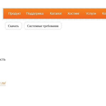
Скачать
Системные требования
асть
.ru/