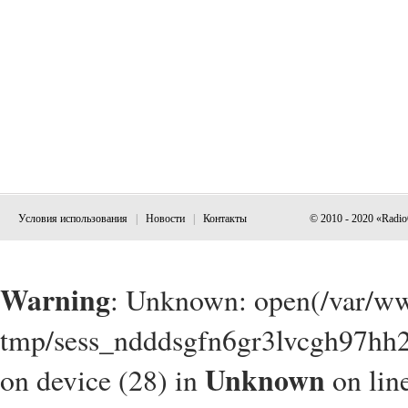
Условия использования
|
Новости
|
Контакты
© 2010 - 2020 «Radi
Warning
: Unknown: open(/var/w
tmp/sess_ndddsgfn6gr3lvcgh97hh2
Unknown
on device (28) in
on lin