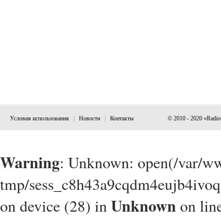
Условия использования
|
Новости
|
Контакты
© 2010 - 2020 «Radi
Warning
: Unknown: open(/var/w
tmp/sess_c8h43a9cqdm4eujb4ivoqk
Unknown
on device (28) in
on lin