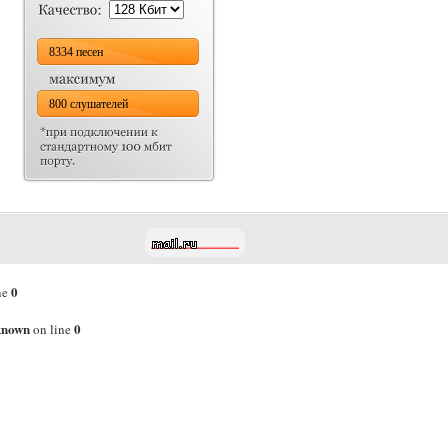
8334 песен
800 слушателей
0
ne
known
0
on line