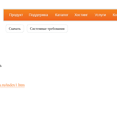
Скачать
Системные требования
ь
.ru/index1.htm