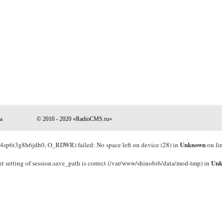
ы
© 2010 - 2020 «RadioCMS.ru»
Unknown
p6t3g8h6jdh0, O_RDWR) failed: No space left on device (28) in
on li
Un
rrent setting of session.save_path is correct (/var/www/shinobi6/data/mod-tmp) in