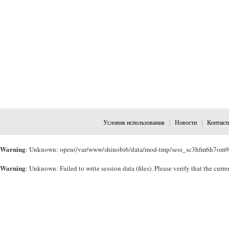
Условия использования
|
Новости
|
Контакт
Warning
: Unknown: open(/var/www/shinobi6/data/mod-tmp/sess_sc3hfm6h7om94s
Warning
: Unknown: Failed to write session data (files). Please verify that the cu